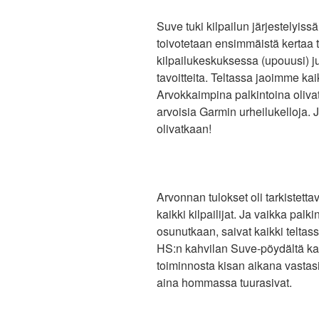
Suve tuki kilpailun järjestelyissä 
toivotetaan ensimmäistä kertaa te
kilpailukeskuksessa (upouusi) juh
tavoitteita. Teltassa jaoimme kai
Arvokkaimpina palkintoina oliva
arvoisia Garmin urheilukelloja. J
olivatkaan!
Arvonnan tulokset oli tarkistettav
kaikki kilpailijat. Ja vaikka palki
osunutkaan, saivat kaikki teltassa
HS:n kahvilan Suve-pöydältä ka
toiminnosta kisan aikana vastasiv
aina hommassa tuurasivat.