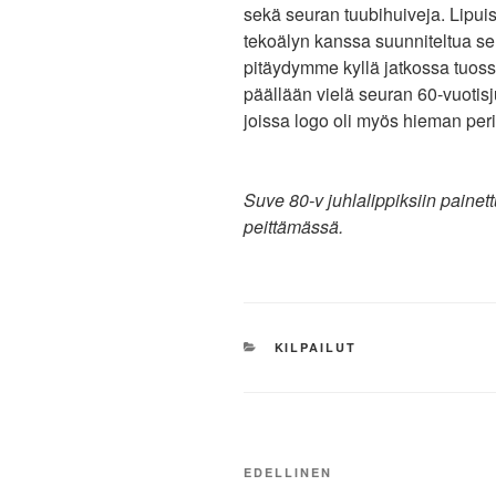
sekä seuran tuubihuiveja. Lipuis
tekoälyn kanssa suunniteltua seur
pitäydymme kyllä jatkossa tuoss
päällään vielä seuran 60-vuotisju
joissa logo oli myös hieman per
Suve 80-v juhlalippiksiin paine
peittämässä.
KATEGORIAT
KILPAILUT
Artikkelien
Edellinen
EDELLINEN