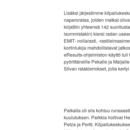
Lisäksi järjestimme kilpailukes
naperorataa, joiden matkat oliva
kirjattiin yhteensä 142 suoritusta
isommistakin) kiersi radan usea
EMIT- nollarasti, -rastileimasimet (
kortinlukija mahdollistavat jatk
eResults-ohjelmiston käyttö tuli
pyörittäneille Pekalle ja Maijalle
Silvan ratakierrokset, joita ker
Paikalla oli siis kohtuu runsaasti
kuulutuksen. Parkkia hoitivat He
Petza ja Pertti. Kilpailukeskukse