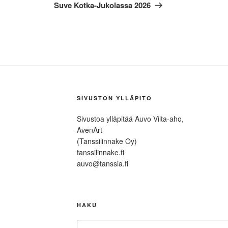
artikkeli
Suve Kotka-Jukolassa 2026
SIVUSTON YLLÄPITO
Sivustoa ylläpitää Auvo Viita-aho,
AvenArt
(Tanssilinnake Oy)
tanssilinnake.fi
auvo@tanssia.fi
HAKU
Etsi: