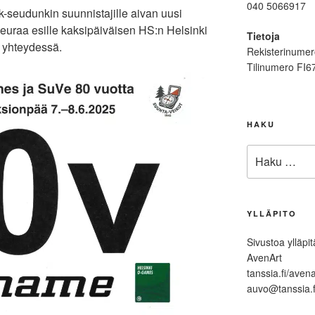
040 5066917
-seudunkin suunnistajille aivan uusi
 seuraa esille kaksipäiväisen HS:n Helsinki
Tietoja
 yhteydessä.
Rekisterinumer
Tilinumero FI6
HAKU
Etsi:
YLLÄPITO
Sivustoa ylläpi
AvenArt
tanssia.fi/avena
auvo@tanssia.f