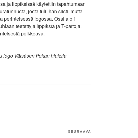
sa ja lippiksissä käytettiin tapahtumaan
atunnusta, josta tuli ihan siisti, mutta
a perinteisessä logossa. Osalla oli
hlaan teetettyjä lippiksiä ja T-paitoja,
inteisestä poikkeava.
ttu logo Väisäsen Pekan hiuksia
Seuraava
SEURAAVA