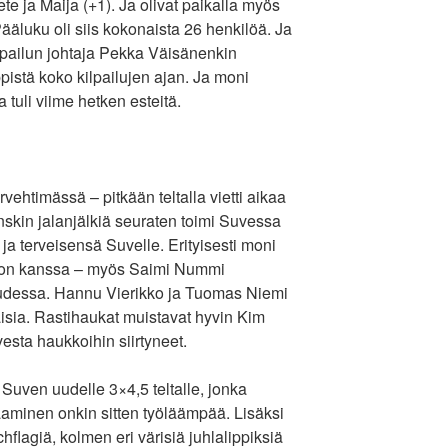
te ja Maija (+1). Ja olivat paikalla myös
Pääluku oli siis kokonaista 26 henkilöä. Ja
 kilpailun johtaja Pekka Väisänenkin
istä koko kilpailujen ajan. Ja moni
 tuli viime hetken esteitä.
vehtimässä – pitkään teltalla vietti aikaa
nskin jalanjälkiä seuraten toimi Suvessa
t ja terveisensä Suvelle. Erityisesti moni
imon kanssa – myös Saimi Nummi
uudessa. Hannu Vierikko ja Tuomas Niemi
laisia. Rastihaukat muistavat hyvin Kim
esta haukkoihin siirtyneet.
Suven uudelle 3×4,5 teltalle, jonka
aminen onkin sitten työläämpää. Lisäksi
hflagiä, kolmen eri värisiä juhlalippiksiä