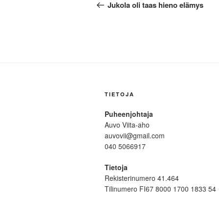
selaus
artikkeli
Jukola oli taas hieno elämys
TIETOJA
Puheenjohtaja
Auvo Viita-aho
auvovii@gmail.com
040 5066917
Tietoja
Rekisterinumero 41.464
Tilinumero FI67 8000 1700 1833 54