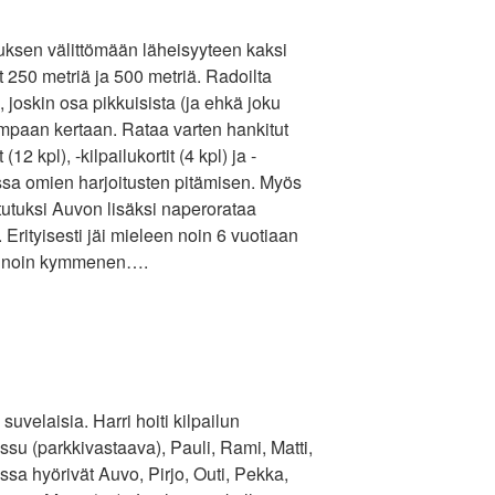
kuksen välittömään läheisyyteen kaksi
t 250 metriä ja 500 metriä. Radoilta
, joskin osa pikkuisista (ja ehkä joku
mpaan kertaan. Rataa varten hankitut
12 kpl), -kilpailukortit (4 kpl) ja -
ossa omien harjoitusten pitämisen. Myös
 tutuksi Auvon lisäksi naperorataa
. Erityisesti jäi mieleen noin 6 vuotiaan
tyi noin kymmenen….
 suvelaisia. Harri hoiti kilpailun
ssu (parkkivastaava), Pauli, Rami, Matti,
ssa hyörivät Auvo, Pirjo, Outi, Pekka,