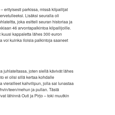
– erityisesti parkissa, missä kilpailijat
rvetulleeksi. Lisäksi seuralla oli
lateltta, joka esitteli seuran historiaa ja
kkiaan 46 arvontapalkintoa kilpailijoille.
t kuusi kappaletta lähes 300 euron
a voi kuinka iloisia palkintoja saaneet
a juhlateltassa, joten siellä kävivät lähes
nto ei olisi sillä kertaa kohdalle
 vierailleet kahvilipun, jolla sai lunastaa
hvin/teen/mehun ja pullan. Tästä
at lähinnä Outi ja Pirjo – toki muutkin