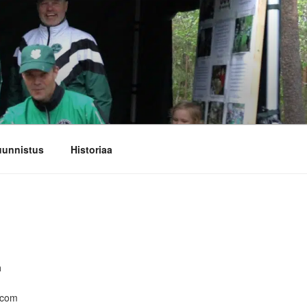
unnistus
Historiaa
a
.com