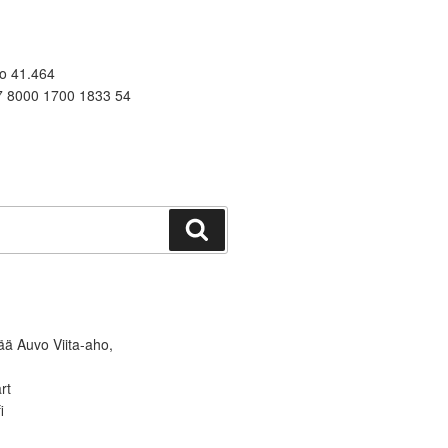
o 41.464
7 8000 1700 1833 54
Haku
tää Auvo Viita-aho,
rt
i