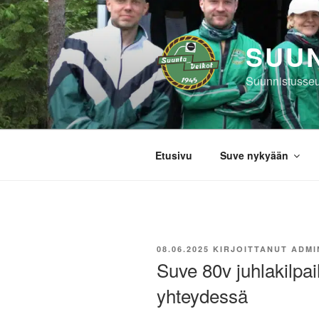
Siirry
sisältöön
SUUN
Suunnistusseu
Etusivu
Suve nykyään
JULKAISTU
08.06.2025
KIRJOITTANUT
ADMI
Suve 80v juhlakilpa
yhteydessä