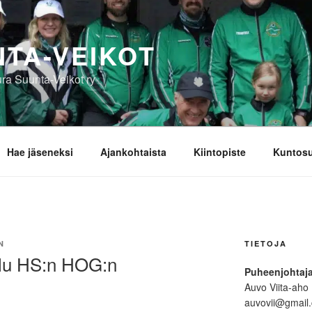
TA-VEIKOT
ra Suunta-Veikot ry
Hae jäseneksi
Ajankohtaista
Kiintopiste
Kuntosu
N
TIETOJA
ilu HS:n HOG:n
Puheenjohtaj
Auvo Viita-aho
auvovii@gmail