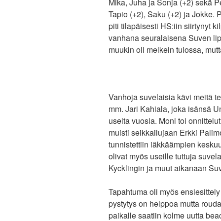
Mika, Juha ja Sonja (+2) sekä Pe
Tapio (+2), Saku (+2) ja Jokke. 
piti tilapäisesti HS:iin siirtynyt
vanhana seuralaisena Suven lipp
muukin oli melkein tulossa, mutta
Vanhoja suvelaisia kävi meitä ter
mm. Jari Kahiala, joka isänsä U
useita vuosia. Moni toi onnittelu
muisti seikkailujaan Erkki Pal
tunnistettiin iäkkäämpien kesk
olivat myös useille tuttuja suve
Kycklingin ja muut aikanaan Suv
Tapahtuma oli myös ensiesittely 
pystytys on helppoa mutta rouda
paikalle saatiin kolme uutta beac